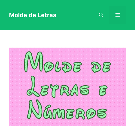
Pular
Molde de Letras
Menu
para
o
conteúdo