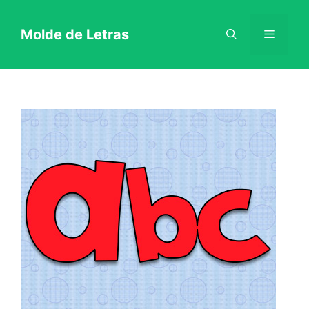
Pular
Molde de Letras
Menu
para
o
conteúdo