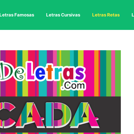
Letras Famosas
Letras Cursivas
Letras Retas
L