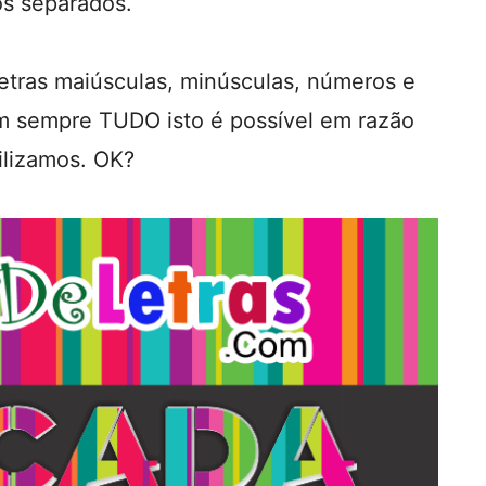
os separados.
etras maiúsculas, minúsculas, números e
m sempre TUDO isto é possível em razão
tilizamos. OK?