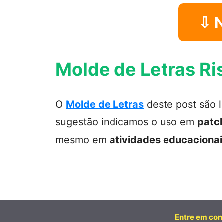
⇩ 
Molde de Letras R
O
Molde de Letras
deste post são 
sugestão indicamos o uso em
patc
mesmo em
atividades educaciona
Entre em con