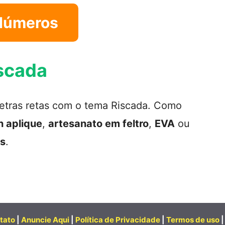
Números
iscada
letras retas com o tema Riscada. Como
h aplique
,
artesanato em feltro
,
EVA
ou
is
.
tato
|
Anuncie Aqui
|
Política de Privacidade
|
Termos de uso