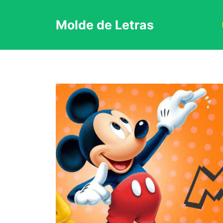
Pular
Molde de Letras
para
o
conteúdo