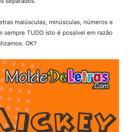
os separados.
etras maiúsculas, minúsculas, números e
m sempre TUDO isto é possível em razão
tilizamos. OK?