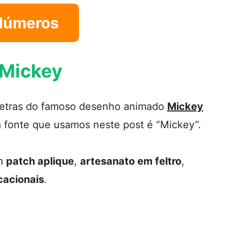
Números
 Mickey
letras do famoso desenho animado
Mickey
a fonte que usamos neste post é “Mickey”.
em
patch aplique
,
artesanato em feltro
,
cacionais
.