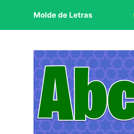
Pular
Molde de Letras
para
o
conteúdo