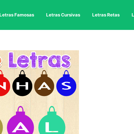
Letras Famosas
Letras Cursivas
Letras Retas
L